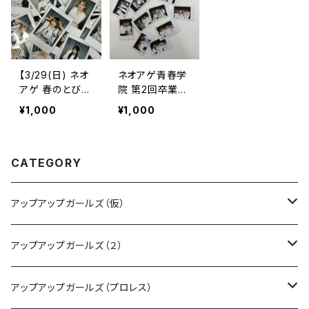
【3/29(日) ネオ
ネオアゲ青春学
アゲ 春のとびら
院 第2回卒業
大特典会】 ラン
式 ランダムチ
¥1,000
¥1,000
ダムチェキ
ェキ
CATEGORY
アップアップガールズ（仮）
CD・DVD・Blu-ray
アップアップガールズ（２）
Tシャツ
Blu-ray
アップアップガールズ（プロレス）