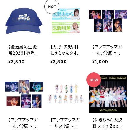
【鍛治島彩生誕
【天野・矢野川】
【アップアップガ
祭2026】鍛治島
にきちゃんタオル
ールズ（仮）×
にきちゃん キャ
2026ver.
（２）】2Lポートレ
¥3,500
¥3,500
¥1,000
ップ
ート（夜公演）
【アップアップガ
【アップアップガ
【にきちゃん大決
ールズ（仮）×
ールズ（仮）×
戦っ！！in Zepp