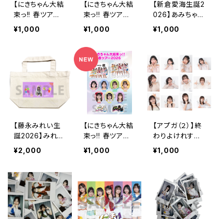
【にきちゃん大結
【にきちゃん大結
【新倉愛海生誕2
束っ!! 春ツアー2
束っ!! 春ツアー2
026】あみちゃん
026】ご当地B6
026】ご当地B6
先生がコンビニ
¥1,000
¥1,000
¥1,000
シールシート（6/
シールシート（6/
で買ったお昼の
13北海道）
7 静岡）
ご飯のレシート
【藤永みれい生
【にきちゃん大結
【アプガ（２）】終
誕2026】みれた
束っ!! 春ツアー2
わりよけれすべ
ん描き下ろし ト
026】ご当地B6
てよしじゃないM
¥2,000
¥1,000
¥1,000
ートバッグ
シールシート（4/
V L判ランダム生
29 新宿）
写真（2枚入り）