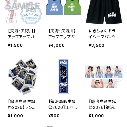
【天野・矢野川】
【天野・矢野川】
にきちゃん ドラ
アップアップガ
アップアップガ
イハーフパンツ
ールズ（２） アク
ールズ（２） ビブ
¥1,500
¥4,000
¥3,500
リルスタンドキー
ス 2026ver.
ホルダー
【鍛治島彩生誕
【鍛治島彩生誕
【鍛治島彩生誕
祭2026】ランダ
祭2026】江戸文
祭2026】鍛治島
ムチェキ
字シール
生誕2026 L判
¥1,000
¥500
¥1,000
ランダム生写真
（2枚入り）