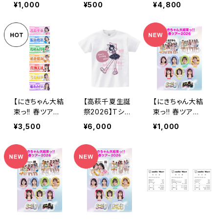
（２）】2Lポートレ
（２）】ランダムフ
Shinjuku】サイ
¥1,000
¥500
¥4,800
ート（昼公演）
レークシール
ン入りチケット
【にきちゃん大結
【高萩千夏生誕
【にきちゃん大結
束っ!! 春ツアー2
祭2026】Tシャ
束っ!! 春ツアー2
026】にきちゃん
ツ
026】ご当地B6
¥3,500
¥6,000
¥1,000
タオル 2026ve
シールシート（6/
r.
20埼玉）