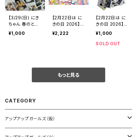
【3/29(日) にき
【2月22日は に
【2月22日は に
ちゃん 春のとび
きの日 2026】ラ
きの日 2026】ラ
ら大特典会】 ラ
ンダムサイン入
ンダムチェキ
¥1,000
¥2,222
¥1,000
ンダムチェキ
り キラプリA3ポ
アンコール衣装
スター
ver.
SOLD OUT
もっと見る
CATEGORY
アップアップガールズ（仮）
CD・DVD・Blu-ray