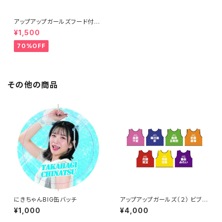
アップアップガールズフード付き
タオル
¥1,500
70%OFF
その他の商品
にきちゃんBIG缶バッチ
アップアップガールズ（２） ビブス
2026ver.
¥1,000
¥4,000