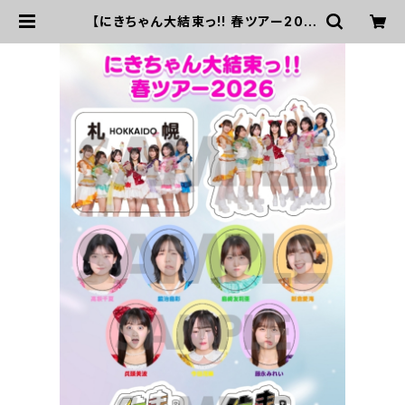
【にきちゃん大結束っ!! 春ツアー202
6】ご当地B6シールシート（6/13北海
道） | UP UP GIRLS SHOP