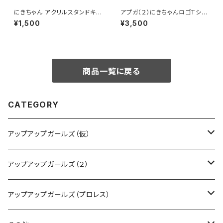
にきちゃん アクリルスタンドキー
アプガ（２）にきちゃんロゴTシャ
ホルダー（にきちゃんサンバ衣
ツ
¥1,500
¥3,500
装）
商品一覧に戻る
CATEGORY
アップアップガールズ（仮）
CD・DVD・Blu-ray
アップアップガールズ（２）
Tシャツ
Blu-ray
アップアップガールズ（プロレス）