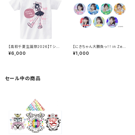
【高萩千夏生誕祭2026】Tシャ
【にきちゃん大勝負っ！！ in Zep
ツ
p DiverCity】にきちゃん新体制
¥6,000
¥1,000
スタンド缶バッジ
セール中の商品