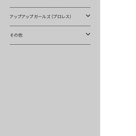
Tシャツ
Blu-ray
アップアップガールズ（プロレス）
other
Tシャツ
Tシャツ
その他
インターネットサイン会
other
other
受注商品
受注商品
インターネットサイン会
インターネットサイン会
受注商品
受注商品