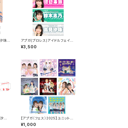
）汐珠生
アプガ(プロレス)アイドルフェイス
（サイ
タオル2026ver.
¥3,500
見汐珠
【アプガ（フェス）2025】ユニットジ
ャケ写風ポートレート
¥1,000