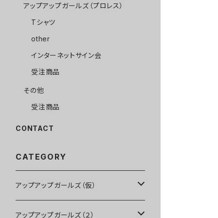
アップアップガールズ（プロレス）
Tシャツ
other
インターネットサイン会
受注商品
その他
受注商品
CONTACT
CATEGORY
アップアップガールズ（仮）
CD・DVD・Blu-ray
アップアップガールズ（２）