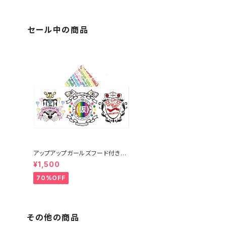
セール中の商品
アップアップガールズフード付きタ
オル
¥1,500
70%OFF
その他の商品