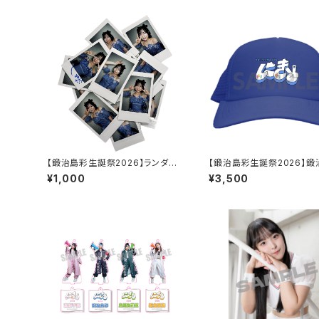
【鍛治島彩生誕祭2026】ランダム
【鍛治島彩生誕祭2026】鍛
チェキ
きちゃん キャップ
¥1,000
¥3,500