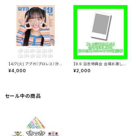
【4/7(火) アプガ（プロレス）汐
【8.9 浴衣特典会 会場お渡し限
珠生誕】 A3カレンダーポスター
定】鈴木志乃 2shotチェキ撮影
¥4,000
¥2,000
（サイン付き）
券 ※発送はいたしません
セール中の商品