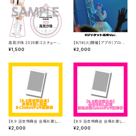
高見汐珠 2026新コスチューム
【8/18(火)開催】アプガ（プロレ
アクリルスタンドキーホルダー
ス）鈴木志乃2026年アイドル衣
¥1,500
¥2,000
装チェキサイン会
【8.9 浴衣特典会 会場お渡し限
【8.9 浴衣特典会 会場お渡し限
定】らく 2shotチェキ撮影券
定】渡辺未詩 2shotチェキ撮影
¥2,000
¥2,000
※発送はいたしません
券 ※発送はいたしません