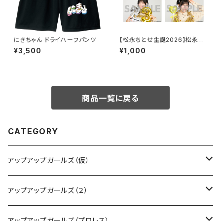
にきちゃん ドライハーフパンツ
【松永ちとせ生誕2026】松永ち
とせ生誕2026 L判生写真（2枚
¥3,500
¥1,000
入り）
商品一覧に戻る
CATEGORY
アップアップガールズ（仮）
CD・DVD・Blu-ray
アップアップガールズ（２）
Tシャツ
Blu-ray
アップアップガールズ（プロレス）