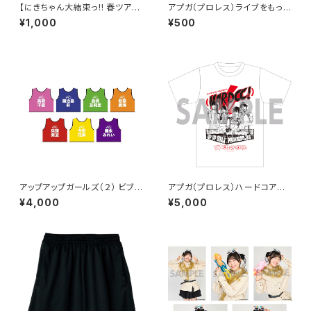
【にきちゃん大結束っ!! 春ツアー
アプガ（プロレス）ライブをもっと
2026】ご当地B6シールシート
ラビュモット! メインビジュアルイ
¥1,000
¥500
（6/20埼玉）
ラストホログラムステッカー
アップアップガールズ（２） ビブス
アプガ（プロレス）ハードコアチ
2026ver.
ョコレートコラボTシャツ2025
¥4,000
¥5,000
白