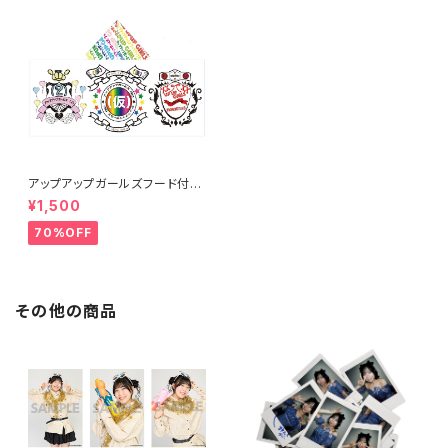
アップアップガールズフード付き
タオル
¥1,500
70%OFF
その他の商品