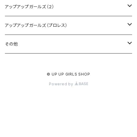
CD・DVD・Blu-ray
アップアップガールズ（２）
Tシャツ
Blu-ray
アップアップガールズ（プロレス）
other
Tシャツ
Tシャツ
その他
インターネットサイン会
other
other
受注商品
© UP UP GIRLS SHOP
受注商品
インターネットサイン会
インターネットサイン会
Powered by
受注商品
受注商品