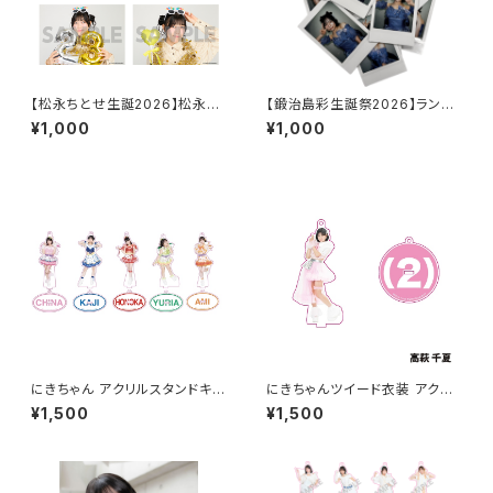
【松永ちとせ生誕2026】松永ち
【鍛治島彩生誕祭2026】ランダ
とせ生誕2026 L判生写真（2枚
ムチェキ
¥1,000
¥1,000
入り）
にきちゃん アクリルスタンドキー
にきちゃんツイード衣装 アクリ
ホルダー（にきちゃんサンバ衣
ルキーホルダー
¥1,500
¥1,500
装）