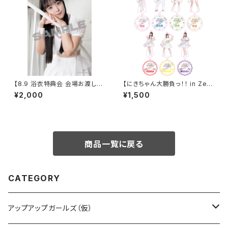
【8.9 浴衣特典会 会場お渡し限
【にきちゃん大勝負っ！！ in Zep
定】高見汐珠 アザーカットポー
p DiverCity】アクリルスタンド
¥2,000
¥1,500
トレート ※発送はいたしません
キーホルダー
商品一覧に戻る
CATEGORY
アップアップガールズ（仮）