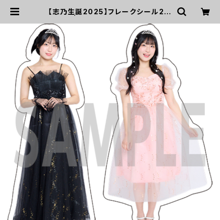
【志乃生誕2025】フレークシール2枚
組 | UP UP GIRLS SHOP