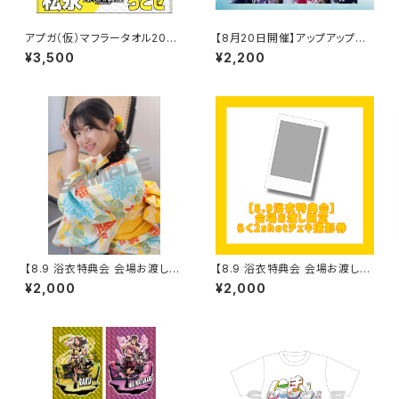
アプガ（仮）マフラータオル2026
【8月20日開催】アップアップガ
ver.
ールズ（仮）浴衣オンラインチェ
¥3,500
¥2,200
キ会
【8.9 浴衣特典会 会場お渡し限
【8.9 浴衣特典会 会場お渡し限
定】らく 浴衣ポートレート ※発
定】らく 2shotチェキ撮影券
¥2,000
¥2,000
送はいたしません
※発送はいたしません