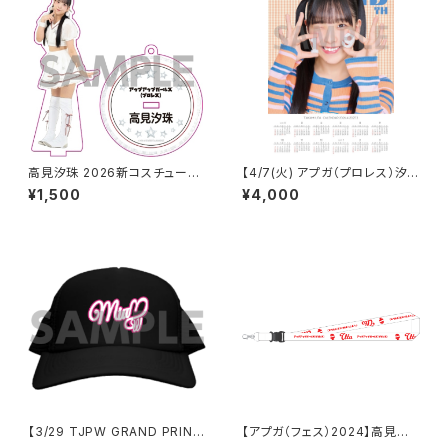
高見汐珠 2026新コスチューム
【4/7(火) アプガ（プロレス）汐
アクリルスタンドキーホルダー
珠生誕】 A3カレンダーポスター
¥1,500
¥4,000
（サイン付き）
【3/29 TJPW GRAND PRINC
【アプガ（フェス）2024】高見汐
ESS '26】 未詩ロゴチャップ
珠ネームネックストラップ