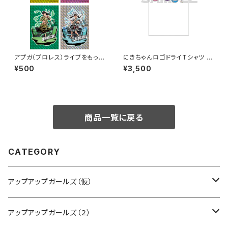
アプガ（プロレス）ライブをもっと
にきちゃんロゴドライTシャツ う
ラビュモット! メインビジュアルイ
さぎさんver.
¥500
¥3,500
ラストホログラムステッカー
商品一覧に戻る
CATEGORY
アップアップガールズ（仮）
CD・DVD・Blu-ray
アップアップガールズ（２）