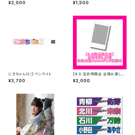
定】鈴木志乃 コスチューム②ポ
p DiverCity】アクリルスタンド
¥2,000
¥1,500
ートレート ※発送はいたしませ
キーホルダー
ん
にきちゃんロゴ ペンライト
【8.9 浴衣特典会 会場お渡し限
定】渡辺未詩 2shotチェキ撮影
¥3,700
¥2,000
券 ※発送はいたしません