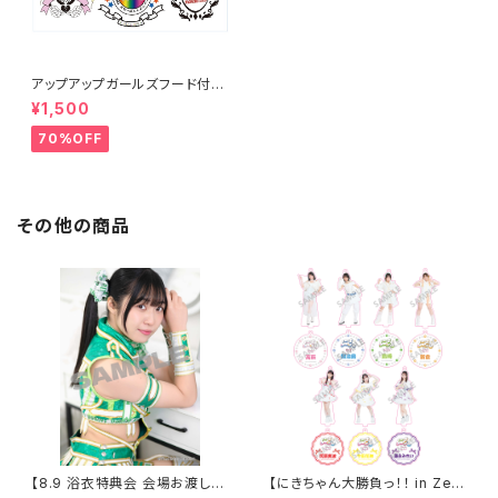
アップアップガールズフード付き
タオル
¥1,500
70%OFF
その他の商品
【8.9 浴衣特典会 会場お渡し限
【にきちゃん大勝負っ！！ in Zep