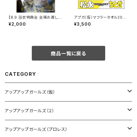
【8.9 浴衣特典会 会場お渡し限
アプガ（仮）マフラータオル2026
定】高見汐珠 浴衣ポートレート
ver.
¥2,000
¥3,500
※発送はいたしません
商品一覧に戻る
CATEGORY
アップアップガールズ（仮）
CD・DVD・Blu-ray
アップアップガールズ（２）
Tシャツ
Blu-ray
アップアップガールズ（プロレス）