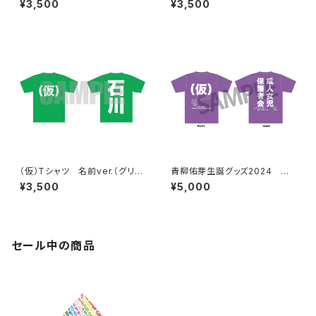
¥3,500
¥3,500
（仮）Tシャツ 名前ver.（グリー
青柳佑芽生誕グッズ2024 成
ン）
人女児保護者会Tシャツ2024
¥3,500
¥5,000
セール中の商品