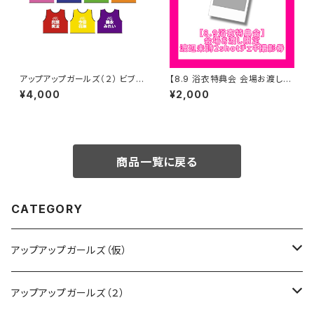
アップアップガールズ（２） ビブス
【8.9 浴衣特典会 会場お渡し限
2026ver.
定】渡辺未詩 2shotチェキ撮影
¥4,000
¥2,000
券 ※発送はいたしません
商品一覧に戻る
CATEGORY
アップアップガールズ（仮）
CD・DVD・Blu-ray
アップアップガールズ（２）