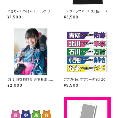
にきちゃんの日2025 ラブリー
アップアップガールズ（仮） ドラ
衣装 アクリルキーホルダー
イ（仮）Tシャツ
¥1,500
¥3,500
【8.9 浴衣特典会 会場お渡し限
アプガ（仮）マフラータオル2026
定】渡辺未詩 浴衣ポートレート
ver.
¥2,000
¥3,500
※発送はいたしません