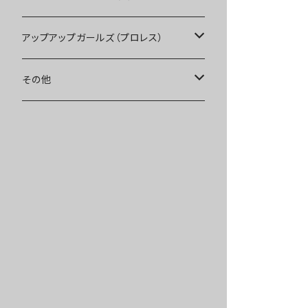
Tシャツ
Blu-ray
アップアップガールズ（プロレス）
other
Tシャツ
Tシャツ
その他
インターネットサイン会
other
other
受注商品
受注商品
インターネットサイン会
インターネットサイン会
受注商品
受注商品