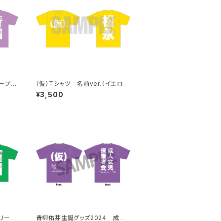
パープ
（仮）Tシャツ 名前ver.（イエロ
ー）
¥3,500
グリー
青柳佑芽生誕グッズ2024 成人