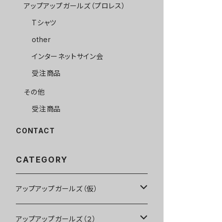
アップアップガールズ（プロレス）
Tシャツ
other
インターネットサイン会
受注商品
その他
受注商品
CONTACT
CATEGORY
アップアップガールズ（仮）
CD・DVD・Blu-ray
アップアップガールズ（２）