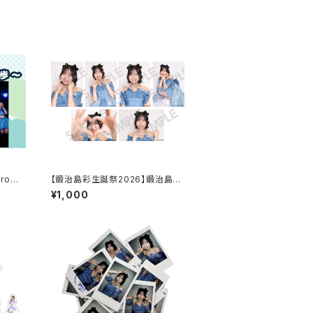
rom
【鍛治島彩生誕祭2026】鍛治島生
一歩
誕2026 L判ランダム生写真（2枚
¥1,000
入り）