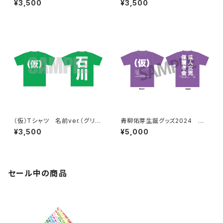
¥3,500
¥3,500
（仮）Tシャツ 名前ver.（グリー
青柳佑芽生誕グッズ2024 成
ン）
人女児保護者会Tシャツ2024
¥3,500
¥5,000
セール中の商品