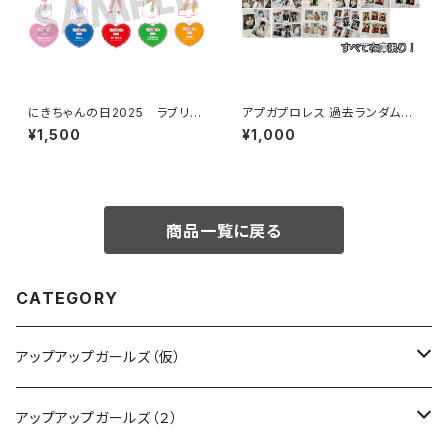
にきちゃんの日2025 ラブリー
アプガプロレス 過去ランダムチ
衣装 アクリルキーホルダー
ェキ
¥1,500
¥1,000
商品一覧に戻る
CATEGORY
アップアップガールズ（仮）
CD・DVD・Blu-ray
アップアップガールズ（２）