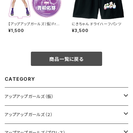
【アップアップガールズ（仮）Fro
にきちゃん ドライハーフパンツ
m ZERO〜 でっかい夏に向け
¥1,500
¥3,500
ての前哨戦 〜】Wa! Ha! Ha! H
a! アクリルキーホルダー
商品一覧に戻る
CATEGORY
アップアップガールズ（仮）
CD・DVD・Blu-ray
アップアップガールズ（２）
Tシャツ
Blu-ray
アップアップガールズ（プロレス）