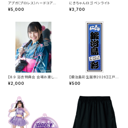
アプガ（プロレス）ハードコアチ
にきちゃんロゴ ペンライト
ョコレートコラボTシャツ2025
¥5,000
¥3,700
白
【8.9 浴衣特典会 会場お渡し限
【鍛治島彩生誕祭2026】江戸文
定】渡辺未詩 浴衣ポートレート
字シール
¥2,000
¥500
※発送はいたしません