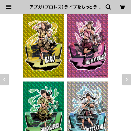
アプガ（プロレス）ライブをもっとラビ
ュモット! メインビジュアルイラストホ
ログラムステッカー | UP UP GIRLS
SHOP