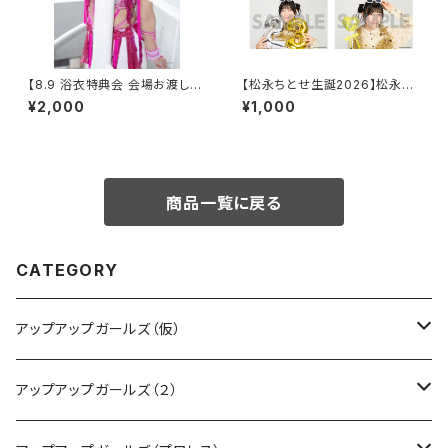
【8.9 浴衣特典会 会場お渡し限
【松永ちとせ生誕2026】松永ち
定】渡辺未詩 アザーカットポー
とせ生誕2026 L判生写真（2枚
¥2,000
¥1,000
トレート ※発送はいたしません
入り）
商品一覧に戻る
CATEGORY
アップアップガールズ（仮）
CD・DVD・Blu-ray
アップアップガールズ（２）