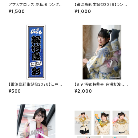
アプガプロレス 夏私服 ランダム
【鍛治島彩生誕祭2026】ランダ
チェキ
ムチェキ
¥1,500
¥1,000
【鍛治島彩生誕祭2026】江戸文
【8.9 浴衣特典会 会場お渡し限
字シール
定】高見汐珠 浴衣ポートレート
¥500
¥2,000
※発送はいたしません