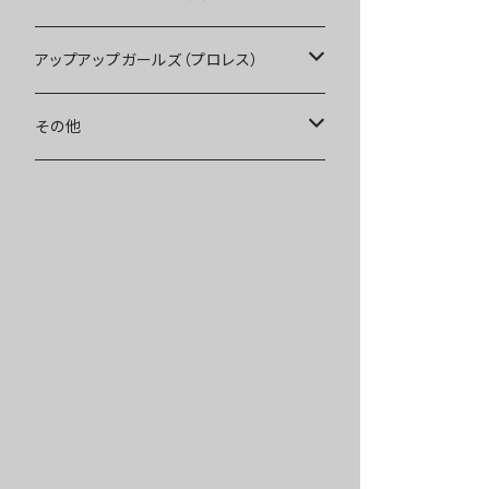
Tシャツ
Blu-ray
アップアップガールズ（プロレス）
other
Tシャツ
Tシャツ
その他
インターネットサイン会
other
other
受注商品
受注商品
インターネットサイン会
インターネットサイン会
受注商品
受注商品