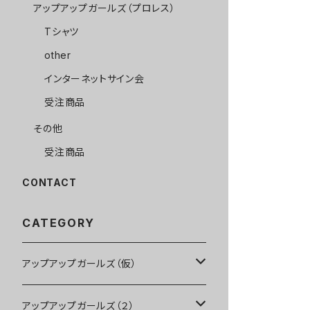
アップアップガールズ（プロレス）
Tシャツ
other
インターネットサイン会
受注商品
その他
受注商品
CONTACT
CATEGORY
アップアップガールズ（仮）
CD・DVD・Blu-ray
アップアップガールズ（２）