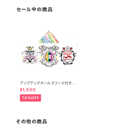
セール中の商品
アップアップガールズフード付きタ
オル
¥1,500
70%OFF
その他の商品