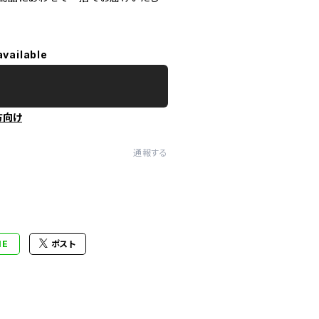
available
方向け
通報する
NE
ポスト