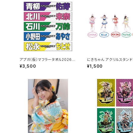
アプガ（仮）マフラータオル2026v
にきちゃん アクリルスタン
er.
ルダー（にきちゃんサンバ衣
¥3,500
¥1,500