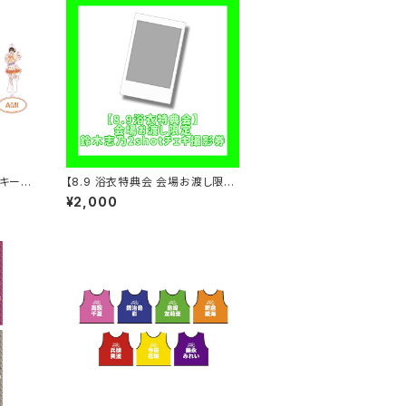
ドキーホ
【8.9 浴衣特典会 会場お渡し限
装）
定】鈴木志乃 2shotチェキ撮影
¥2,000
券 ※発送はいたしません