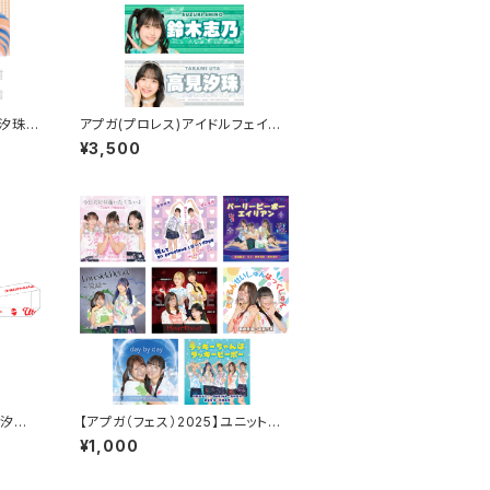
）汐珠生
アプガ(プロレス)アイドルフェイス
（サイ
タオル2026ver.
¥3,500
見汐珠
【アプガ（フェス）2025】ユニットジ
ャケ写風ポートレート
¥1,000