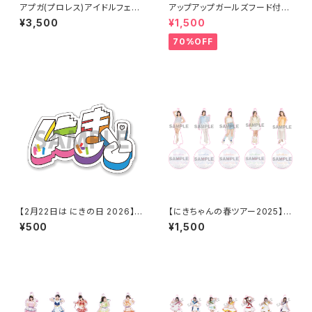
アプガ(プロレス)アイドルフェイ
アップアップガールズフード付き
スタオル2026ver.
タオル
¥3,500
¥1,500
70%OFF
【2月22日は にきの日 2026】き
【にきちゃんの春ツアー2025】
にちゃんロゴ7色ver. クリアス
高萩コーディネート アクリルス
¥500
¥1,500
テッカー
タンドキーホルダー