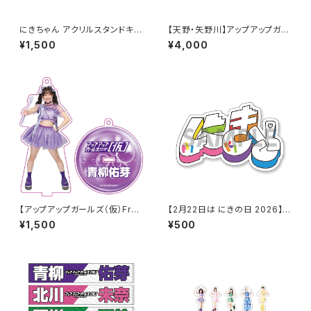
にきちゃん アクリルスタンドキー
【天野・矢野川】アップアップガー
ホルダー（にきちゃんサンバ衣
ルズ（２） ビブス 2026ver.
¥1,500
¥4,000
装）
【アップアップガールズ（仮）Fro
【2月22日は にきの日 2026】き
m ZERO〜 でっかい夏に向け
にちゃんロゴ7色ver. クリアス
¥1,500
¥500
ての前哨戦 〜】Wa! Ha! Ha! H
テッカー
a! アクリルキーホルダー