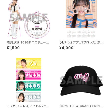
高見汐珠 2026新コスチューム
【4/7(火) アプガ（プロレス）汐
アクリルスタンドキーホルダー
珠生誕】 A3カレンダーポスター
¥1,500
¥4,000
（サイン付き）
アプガ(プロレス)アイドルフェイ
【3/29 TJPW GRAND PRINC
スタオル2026ver.
ESS '26】 未詩ロゴチャップ