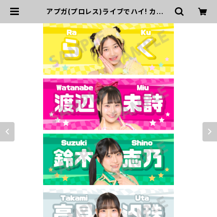
アプガ(プロレス)ライブでハイ! カワツ
ヨチャンピオン! フェイスタオル202
6ver. | UP UP GIRLS SHOP