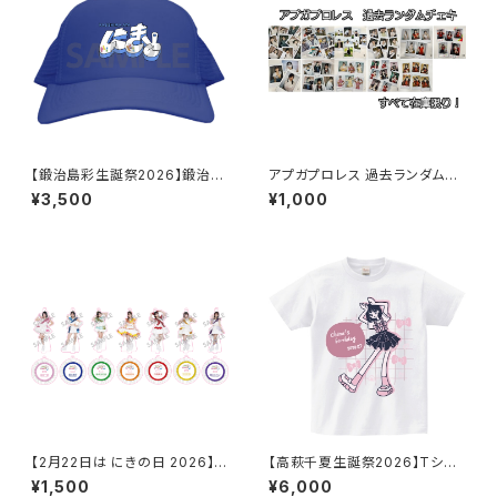
【鍛治島彩生誕祭2026】鍛治島
アプガプロレス 過去ランダムチ
にきちゃん キャップ
ェキ
¥3,500
¥1,000
【2月22日は にきの日 2026】キ
【高萩千夏生誕祭2026】Tシャ
ラプリ アクリルスタンドキーホル
ツ
¥1,500
¥6,000
ダー