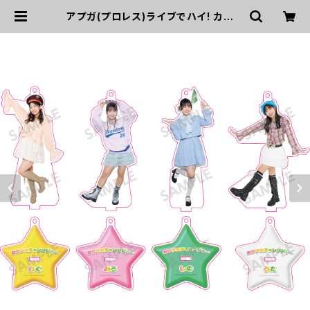
アプガ(プロレス)ライブでハイ! カワツ
ヨチャンピオン! アクリルスタンドキ
ーホルダー(カワツヨMVver.) | UP
UP GIRLS SHOP