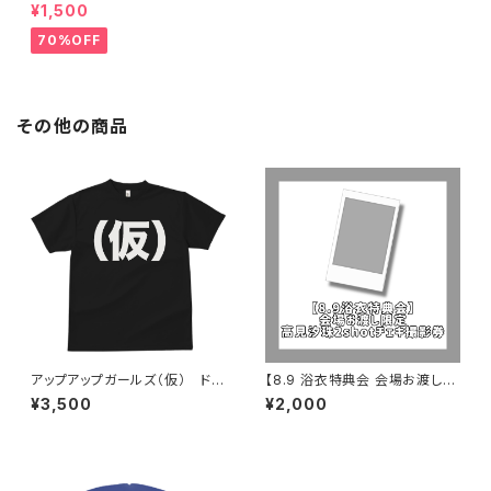
タオル
¥1,500
70%OFF
その他の商品
アップアップガールズ（仮） ドラ
【8.9 浴衣特典会 会場お渡し限
イ（仮）Tシャツ
定】高見汐珠 2shotチェキ撮影
¥3,500
¥2,000
券 ※発送はいたしません