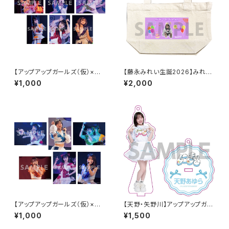
【アップアップガールズ（仮）×
【藤永みれい生誕2026】みれた
（２）】2Lポートレート（夜公演）
ん描き下ろし トートバッグ
¥1,000
¥2,000
【アップアップガールズ（仮）×
【天野・矢野川】アップアップガー
（２）】2Lポートレート（昼公演）
ルズ（２） アクリルスタンドキー
¥1,000
¥1,500
ホルダー