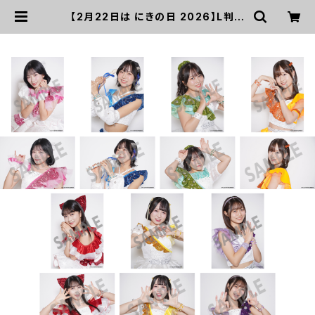
【2月22日は にきの日 2026】L判ラ
ンダム生写真（2枚入り） キラプリ衣装
ver. | UP UP GIRLS SHOP