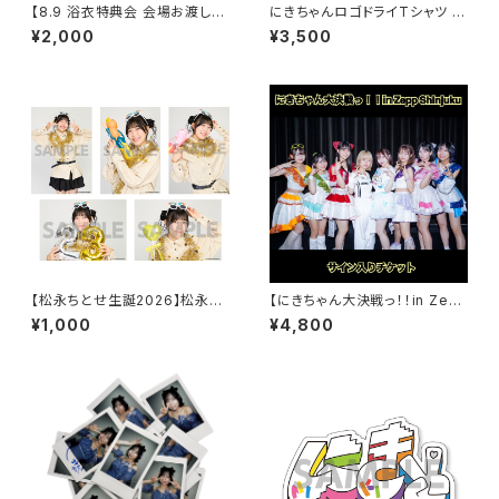
【8.9 浴衣特典会 会場お渡し限
にきちゃんロゴドライTシャツ う
定】高見汐珠 浴衣ポートレート
さぎさんver.
¥2,000
¥3,500
※発送はいたしません
【松永ちとせ生誕2026】松永ち
【にきちゃん大決戦っ！！in Zep
とせ生誕2026 L判生写真（2枚
p Shinjuku】サイン入りチケット
¥1,000
¥4,800
入り）