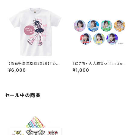
【高萩千夏生誕祭2026】Tシャ
【にきちゃん大勝負っ！！ in Zep
ツ
p DiverCity】にきちゃん新体制
¥6,000
¥1,000
スタンド缶バッジ
セール中の商品