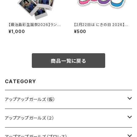
【鍛治島彩生誕祭2026】ランダ
【2月22日は にきの日 2026】き
ムチェキ
にちゃんロゴ7色ver. クリアス
¥1,000
¥500
テッカー
商品一覧に戻る
CATEGORY
アップアップガールズ（仮）
CD・DVD・Blu-ray
アップアップガールズ（２）
Tシャツ
Blu-ray
アップアップガールズ（プロレス）