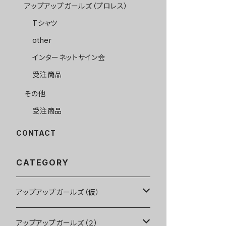
アップアップガールズ（プロレス）
Tシャツ
other
インターネットサイン会
受注商品
その他
受注商品
CONTACT
CATEGORY
アップアップガールズ（仮）
CD・DVD・Blu-ray
アップアップガールズ（２）