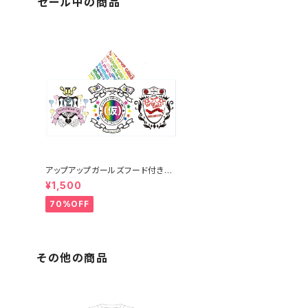
セール中の商品
アップアップガールズフード付きタ
オル
¥1,500
70%OFF
その他の商品