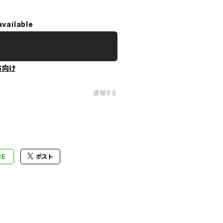
available
方向け
通報する
NE
ポスト