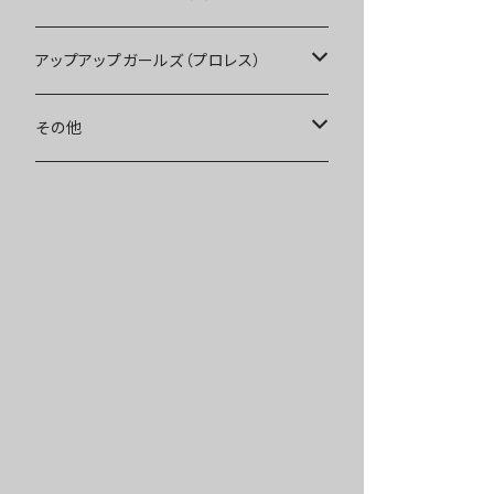
Tシャツ
Blu-ray
アップアップガールズ（プロレス）
other
Tシャツ
Tシャツ
その他
インターネットサイン会
other
other
受注商品
受注商品
インターネットサイン会
インターネットサイン会
受注商品
受注商品