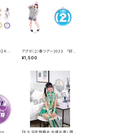
6】キラ
アプガ（２）春ツアー2023 「好き
ホルダ
な人の好きな人」制服アクキー
¥1,500
rom
【8.9 浴衣特典会 会場お渡し限