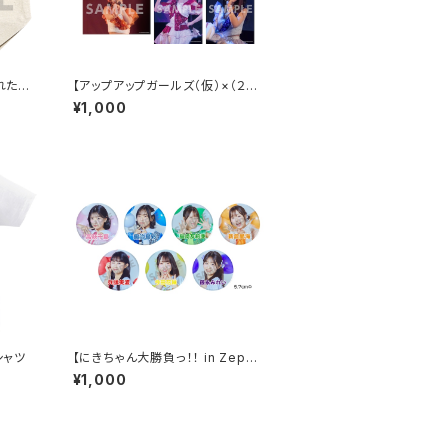
れたん
【アップアップガールズ（仮）×（２）】
2Lポートレート（昼公演）
¥1,000
シャツ
【にきちゃん大勝負っ！！ in Zepp
DiverCity】にきちゃん新体制スタ
¥1,000
ンド缶バッジ