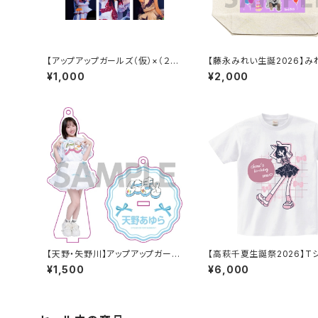
【アップアップガールズ（仮）×（２）】
【藤永みれい生誕2026】み
2Lポートレート（夜公演）
描き下ろし トートバッグ
¥1,000
¥2,000
【天野・矢野川】アップアップガール
【高萩千夏生誕祭2026】T
ズ（２） アクリルスタンドキーホル
¥1,500
¥6,000
ダー