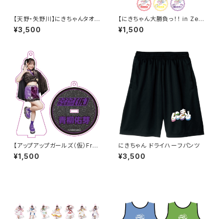
【天野・矢野川】にきちゃんタオル
【にきちゃん大勝負っ！！ in Zep
2026ver.
p DiverCity】アクリルスタンド
¥3,500
¥1,500
キーホルダー
【アップアップガールズ（仮）Fro
にきちゃん ドライハーフパンツ
m ZERO〜 でっかい夏に向け
¥1,500
¥3,500
ての前哨戦 〜】過去衣装 アクリ
ルキーホルダー