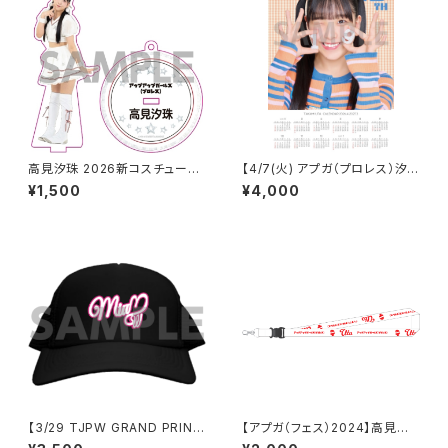
高見汐珠 2026新コスチューム
【4/7(火) アプガ（プロレス）汐
アクリルスタンドキーホルダー
珠生誕】 A3カレンダーポスター
¥1,500
¥4,000
（サイン付き）
【3/29 TJPW GRAND PRINC
【アプガ（フェス）2024】高見汐
ESS '26】 未詩ロゴチャップ
珠ネームネックストラップ