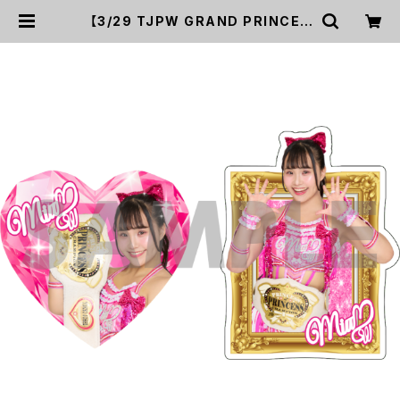
【3/29 TJPW GRAND PRINCES
S '26】 未詩チャンピオンベルトス
テッカー(2種入り) | UP UP GIRLS
SHOP