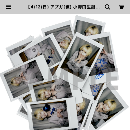
【4/12(日) アプガ（仮) 小野田生誕20
26】 ランダムチェキ | UP UP GIRL
S SHOP