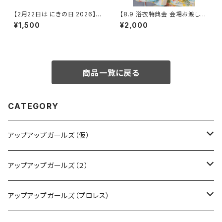
【2月22日は にきの日 2026】キ
【8.9 浴衣特典会 会場お渡し限
ラプリ アクリルスタンドキーホル
定】らく 浴衣ポートレート ※発
¥1,500
¥2,000
ダー
送はいたしません
商品一覧に戻る
CATEGORY
アップアップガールズ（仮）
CD・DVD・Blu-ray
アップアップガールズ（２）
Tシャツ
Blu-ray
アップアップガールズ（プロレス）