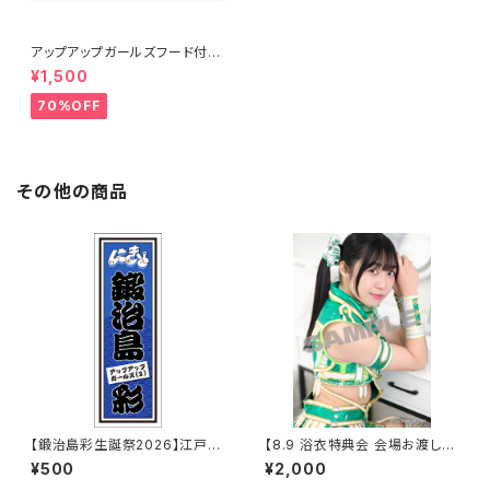
アップアップガールズフード付き
タオル
¥1,500
70%OFF
その他の商品
【鍛治島彩生誕祭2026】江戸文
【8.9 浴衣特典会 会場お渡し限
字シール
定】鈴木志乃 コスチューム②ポ
¥500
¥2,000
ートレート ※発送はいたしませ