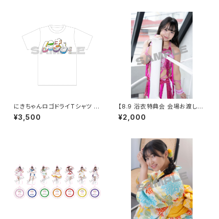
ん
にきちゃんロゴドライTシャツ う
【8.9 浴衣特典会 会場お渡し限
さぎさんver.
定】渡辺未詩 アザーカットポー
¥3,500
¥2,000
トレート ※発送はいたしません