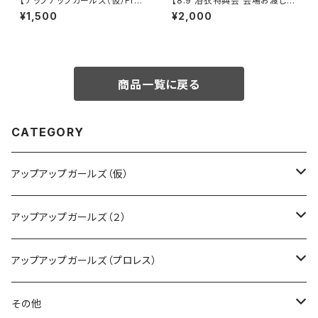
【アップアップガールズ（仮）Fro
【8.9 浴衣特典会 会場お渡し限
m ZERO〜 でっかい夏に向け
定】高見汐珠 アザーカットポー
¥1,500
¥2,000
ての前哨戦 〜】Wa! Ha! Ha! H
トレート ※発送はいたしません
a! アクリルキーホルダー
商品一覧に戻る
CATEGORY
アップアップガールズ（仮）
CD・DVD・Blu-ray
アップアップガールズ（２）
Tシャツ
Blu-ray
アップアップガールズ（プロレス）
other
Tシャツ
Tシャツ
その他