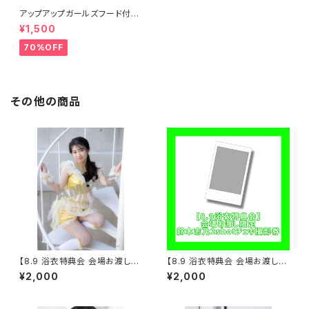
アップアップガールズフード付き
タオル
¥1,500
70%OFF
その他の商品
【8.9 浴衣特典会 会場お渡し限
【8.9 浴衣特典会 会場お渡し限
定】らく アザーカットポートレー
定】鈴木志乃 2shotチェキ撮影
¥2,000
¥2,000
ト ※発送はいたしません
券 ※発送はいたしません