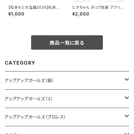
【松永ちとせ生誕2026】松永ち
にきちゃん ポップ衣装 アクリル
とせ生誕2026 L判生写真（2枚
スタンド
¥1,000
¥2,000
入り）
商品一覧に戻る
CATEGORY
アップアップガールズ（仮）
CD・DVD・Blu-ray
アップアップガールズ（２）
Tシャツ
Blu-ray
アップアップガールズ（プロレス）