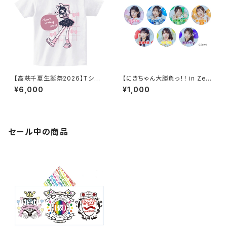
【高萩千夏生誕祭2026】Tシャ
【にきちゃん大勝負っ！！ in Zep
ツ
p DiverCity】にきちゃん新体制
¥6,000
¥1,000
スタンド缶バッジ
セール中の商品