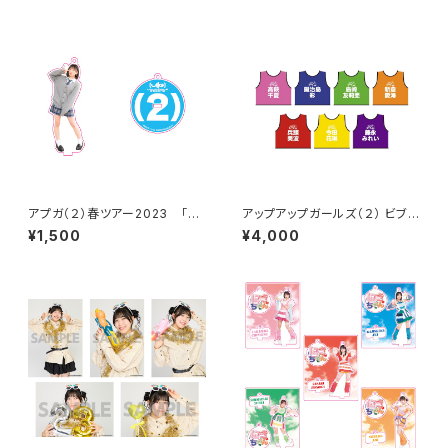
アプガ（２）春ツアー2023 「好
アップアップガールズ（２） ビブス
きな人の好きな人」制服アクキ
2026ver.
¥1,500
¥4,000
ー