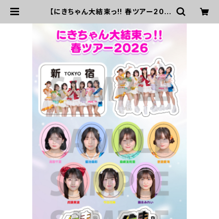
【にきちゃん大結束っ!! 春ツアー202
6】ご当地B6シールシート（4/29 新
宿） | UP UP GIRLS SHOP