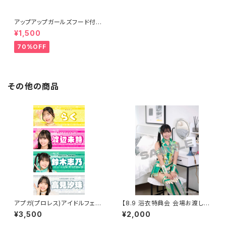
アップアップガールズフード付き
タオル
¥1,500
70%OFF
その他の商品
アプガ(プロレス)アイドルフェイ
【8.9 浴衣特典会 会場お渡し限
スタオル2026ver.
定】鈴木志乃 コスチューム①ポ
¥3,500
¥2,000
ートレート ※発送はいたしませ
ん