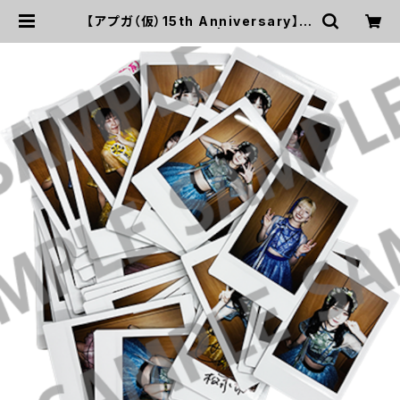
【アプガ（仮）15th Anniversary】新
衣装 ランダムチェキ | UP UP GIRL
S SHOP