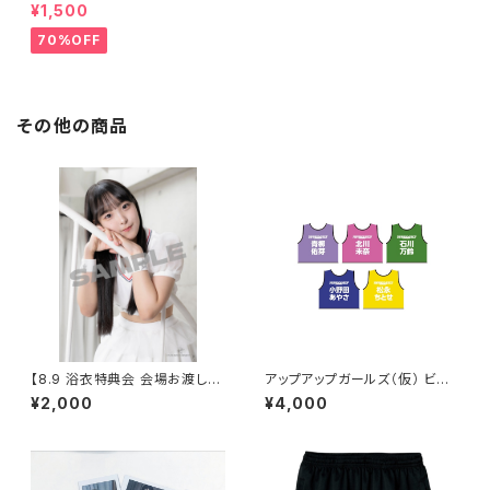
タオル
¥1,500
70%OFF
その他の商品
【8.9 浴衣特典会 会場お渡し限
アップアップガールズ（仮） ビブ
定】高見汐珠 アザーカットポー
ス 2026ver.
¥2,000
¥4,000
トレート ※発送はいたしません