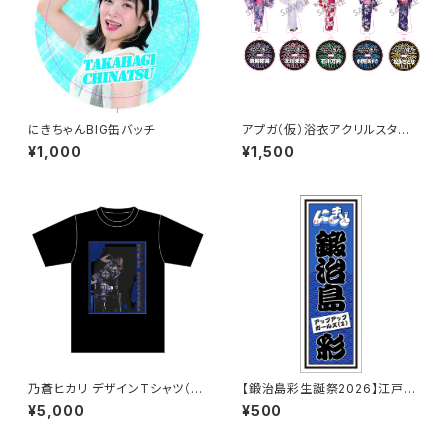
にきちゃんBIG缶バッチ
アプガ（仮）浴衣アクリルスタン
ドキーホルダー2026ver.
¥1,000
¥1,500
乃蒼ヒカリ デザインTシャツ（B
【鍛治島彩生誕祭2026】江戸文
LACK / WHITE）
字シール
¥5,000
¥500