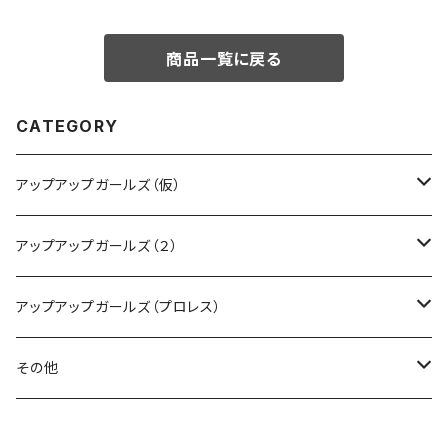
商品一覧に戻る
CATEGORY
アップアップガールズ（仮）
CD・DVD・Blu-ray
アップアップガールズ（２）
Tシャツ
Blu-ray
アップアップガールズ（プロレス）
other
Tシャツ
Tシャツ
その他
インターネットサイン会
other
other
受注商品