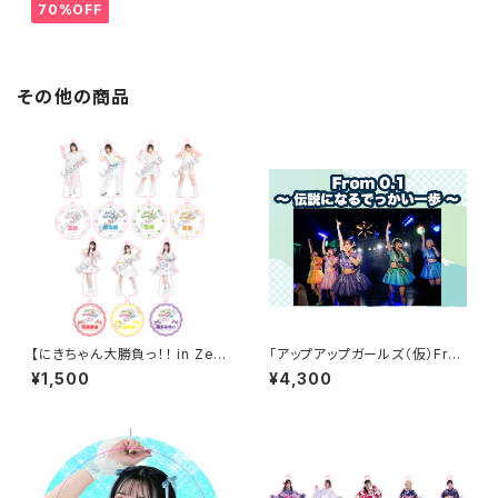
70%OFF
その他の商品
【にきちゃん大勝負っ！！ in Zep
「アップアップガールズ（仮）Fro
p DiverCity】アクリルスタンド
m 0.1〜 伝説になるでっかい一
¥1,500
¥4,300
キーホルダー
歩 〜」サイン入りチケット