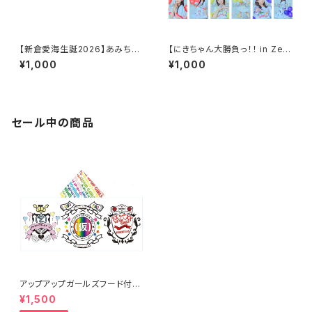
【新倉愛海生誕2026】あみちゃ
【にきちゃん大勝負っ！！ in Zep
ん先生がコンビニで買ったお昼
p DiverCity】にきちゃん新体制
¥1,000
¥1,000
のご飯のレシート
L判ランダム生写真(2枚入)
セール中の商品
アップアップガールズフード付き
タオル
¥1,500