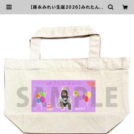
【藤永みれい生誕2026】みれたん描
き下ろし トートバッグ | UP UP GIR
LS SHOP