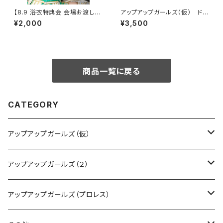
【8.9 浴衣特典会 会場お渡し限
アップアップガールズ（仮） ドラ
定】鈴木志乃 コスチューム②ポ
イ（仮）Tシャツ
¥2,000
¥3,500
ートレート ※発送はいたしませ
ん
商品一覧に戻る
CATEGORY
アップアップガールズ（仮）
CD・DVD・Blu-ray
アップアップガールズ（２）
Tシャツ
Blu-ray
アップアップガールズ（プロレス）