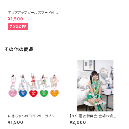
アップアップガールズフード付き
タオル
¥1,500
70%OFF
その他の商品
にきちゃんの日2025 ラブリー
【8.9 浴衣特典会 会場お渡し限
衣装 アクリルキーホルダー
定】鈴木志乃 コスチューム①ポ
¥1,500
¥2,000
ートレート ※発送はいたしませ
ん