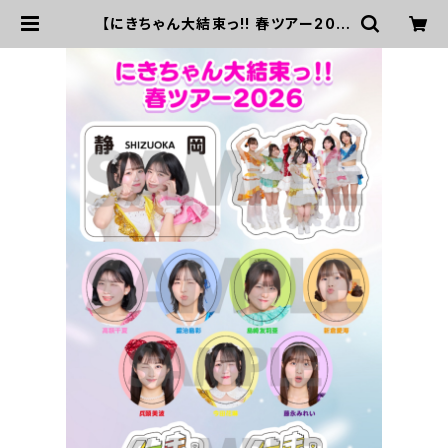
【にきちゃん大結束っ!! 春ツアー202
6】ご当地B6シールシート（6/7 静
岡） | UP UP GIRLS SHOP