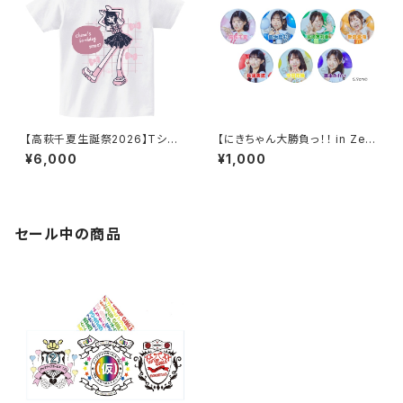
【高萩千夏生誕祭2026】Tシャ
【にきちゃん大勝負っ！！ in Zep
ツ
p DiverCity】にきちゃん新体制
¥6,000
¥1,000
スタンド缶バッジ
セール中の商品