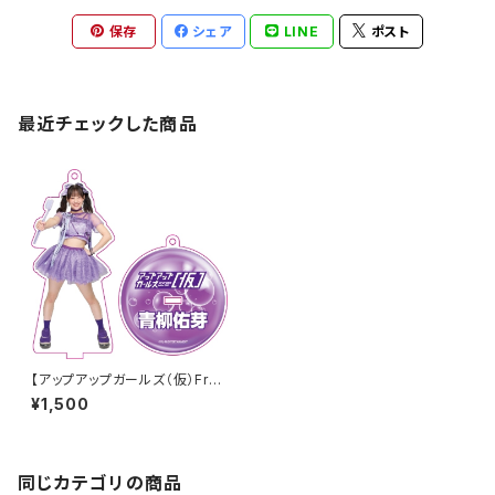
保存
シェア
LINE
ポスト
最近チェックした商品
【アップアップガールズ（仮）Fro
m ZERO〜 でっかい夏に向け
¥1,500
ての前哨戦 〜】Wa! Ha! Ha! H
a! アクリルキーホルダー
同じカテゴリの商品