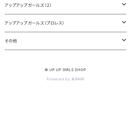
CD・DVD・Blu-ray
アップアップガールズ（２）
Tシャツ
Blu-ray
アップアップガールズ（プロレス）
other
Tシャツ
Tシャツ
その他
インターネットサイン会
other
other
受注商品
© UP UP GIRLS SHOP
受注商品
インターネットサイン会
インターネットサイン会
Powered by
受注商品
受注商品