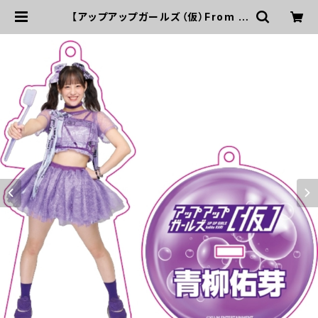
【アップアップガールズ（仮）From Z
ERO〜 でっかい夏に向けての前哨戦
〜】Wa! Ha! Ha! Ha! アクリルキー
ホルダー | UP UP GIRLS SHOP