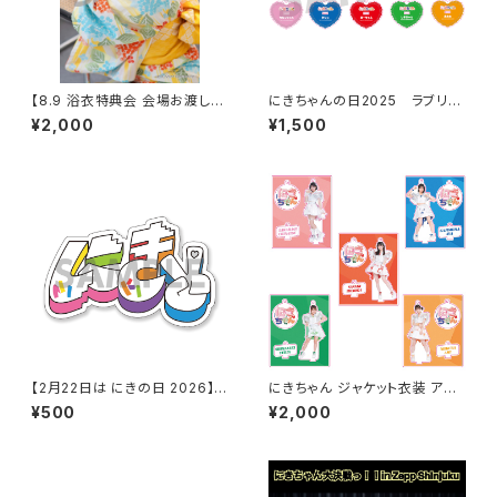
【8.9 浴衣特典会 会場お渡し限
にきちゃんの日2025 ラブリー
定】らく 浴衣ポートレート ※発
衣装 アクリルキーホルダー
¥2,000
¥1,500
送はいたしません
【2月22日は にきの日 2026】き
にきちゃん ジャケット衣装 アク
にちゃんロゴ7色ver. クリアス
リルスタンド
¥500
¥2,000
テッカー