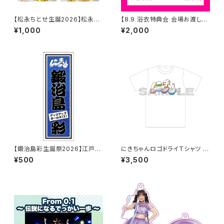
【松永ちとせ生誕2026】松永ち
【8.9 浴衣特典会 会場お渡し限
とせ生誕2026 L判生写真（2枚
定】渡辺未詩 2shotチェキ撮影
¥1,000
¥2,000
入り）
券 ※発送はいたしません
【鍛治島彩生誕祭2026】江戸文
にきちゃんロゴドライTシャツ う
字シール
さぎさんver.
¥500
¥3,500