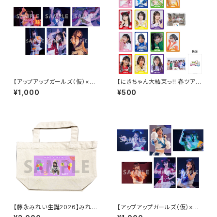
【アップアップガールズ（仮）×
【にきちゃん大結束っ!! 春ツアー
（２）】2Lポートレート（夜公演）
2026】にきちゃんトレカ 第二弾
¥1,000
¥500
【藤永みれい生誕2026】みれた
【アップアップガールズ（仮）×
ん描き下ろし トートバッグ
（２）】2Lポートレート（昼公演）