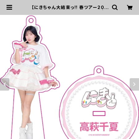
【にきちゃん大結束っ!! 春ツアー202
6】アクリルスタンドキーホルダー | U
P UP GIRLS SHOP