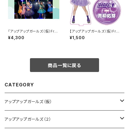
「アップアップガールズ（仮）Fro
【アップアップガールズ（仮）Fro
m 0.1〜 伝説になるでっかい一
m ZERO〜 でっかい夏に向け
¥4,300
¥1,500
歩 〜」サイン入りチケット
ての前哨戦 〜】Wa! Ha! Ha! H
a! アクリルキーホルダー
商品一覧に戻る
CATEGORY
アップアップガールズ（仮）
CD・DVD・Blu-ray
アップアップガールズ（２）