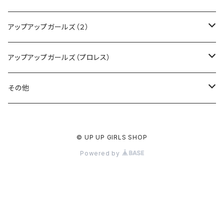
CD・DVD・Blu-ray
アップアップガールズ（２）
Tシャツ
Blu-ray
アップアップガールズ（プロレス）
other
Tシャツ
Tシャツ
その他
インターネットサイン会
other
other
受注商品
© UP UP GIRLS SHOP
受注商品
インターネットサイン会
インターネットサイン会
Powered by
受注商品
受注商品