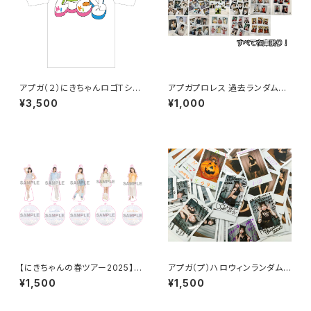
アプガ（２）にきちゃんロゴTシャ
アプガプロレス 過去ランダムチ
ツ
ェキ
¥3,500
¥1,000
【にきちゃんの春ツアー2025】
アプガ（プ）ハロウィンランダムチ
高萩コーディネート アクリルス
ェキ
¥1,500
¥1,500
タンドキーホルダー