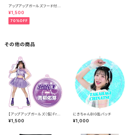
アップアップガールズフード付き
タオル
¥1,500
70%OFF
その他の商品
【アップアップガールズ（仮）Fro
にきちゃんBIG缶バッチ
m ZERO〜 でっかい夏に向け
¥1,500
¥1,000
ての前哨戦 〜】Wa! Ha! Ha! H
a! アクリルキーホルダー