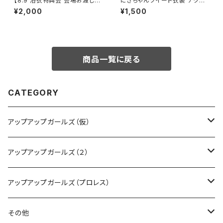
【8.9 浴衣特典会 会場お渡し限
にきちゃんツイード衣装 アクリ
定】らく アザーカットポートレー
ルキーホルダー
¥2,000
¥1,500
ト ※発送はいたしません
商品一覧に戻る
CATEGORY
アップアップガールズ（仮）
CD・DVD・Blu-ray
アップアップガールズ（２）
Tシャツ
Blu-ray
アップアップガールズ（プロレス）
other
Tシャツ
Tシャツ
その他