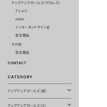
アップアップガールズ（プロレス）
Tシャツ
other
インターネットサイン会
受注商品
その他
受注商品
CONTACT
CATEGORY
アップアップガールズ（仮）
CD・DVD・Blu-ray
アップアップガールズ（２）