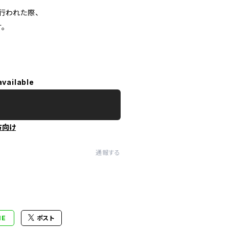
行われた際、
。
available
方向け
通報する
NE
ポスト