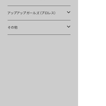
Tシャツ
Blu-ray
アップアップガールズ（プロレス）
other
Tシャツ
Tシャツ
その他
インターネットサイン会
other
other
受注商品
受注商品
インターネットサイン会
インターネットサイン会
受注商品
受注商品