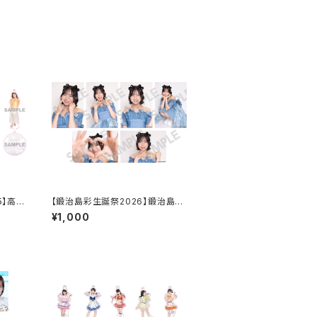
5】高
【鍛治島彩生誕祭2026】鍛治島生
スタンド
誕2026 L判ランダム生写真（2枚
¥1,000
入り）