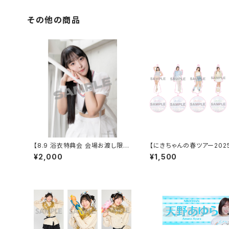
その他の商品
【8.9 浴衣特典会 会場お渡し限
【にきちゃんの春ツアー202
定】高見汐珠 アザーカットポートレ
萩コーディネート アクリル
¥2,000
¥1,500
ート ※発送はいたしません
キーホルダー