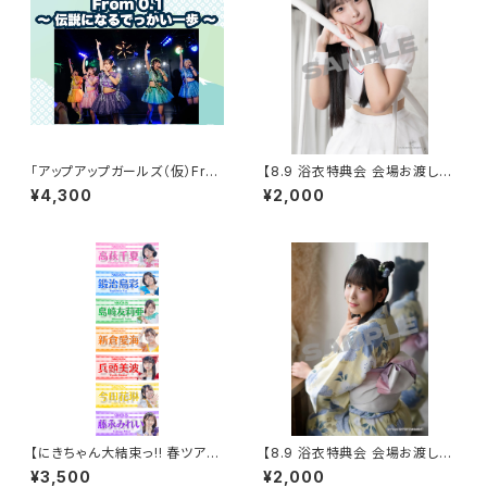
「アップアップガールズ（仮）Fro
【8.9 浴衣特典会 会場お渡し限
m 0.1〜 伝説になるでっかい一
定】高見汐珠 アザーカットポー
¥4,300
¥2,000
歩 〜」サイン入りチケット
トレート ※発送はいたしません
【にきちゃん大結束っ!! 春ツアー
【8.9 浴衣特典会 会場お渡し限
2026】にきちゃんタオル 2026v
定】高見汐珠 浴衣ポートレート
¥3,500
¥2,000
er.
※発送はいたしません