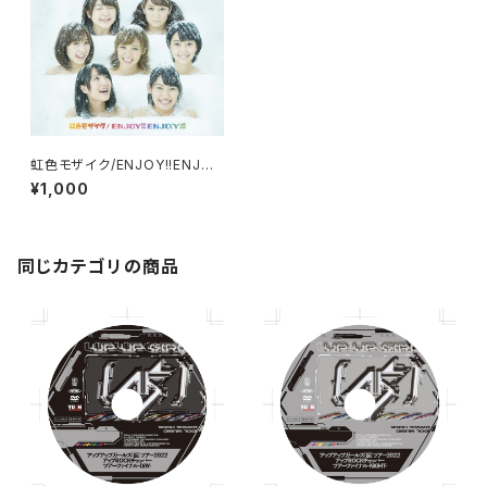
虹色モザイク/ENJOY!!ENJO
(Y)!! [アップアップガールズ
¥1,000
(仮)]
同じカテゴリの商品