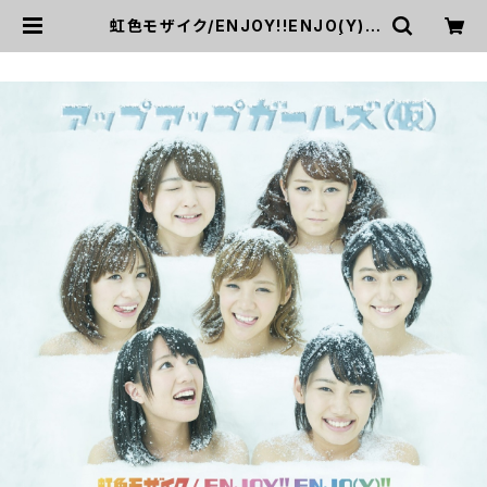
虹色モザイク/ENJOY!!ENJO(Y)!!
[アップアップガールズ(仮)] | UP
UP GIRLS SHOP