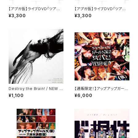
【アプガ仮】ライブDVD「ツアー2
【アプガ仮】ライブDVD「ツアー2
022アップROCKチョッパーツア
022アップROCKチョッパーツア
¥3,300
¥3,300
ーファイナル-DAY-」
ーファイナル-NIGHT-」
Destroy the Brain! / NEW W
【通販限定！】アップアップガール
ONDER SEASON［佐保明梨］
ズ （仮）対バン行脚（仮）〜Offic
¥1,100
¥6,000
ial Bootleg BOX〜【DVD5枚
組BOX】