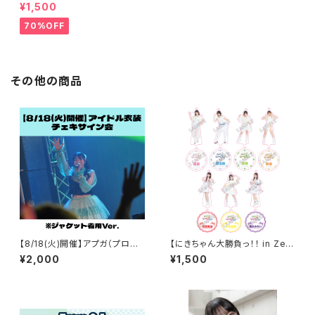
タオル
¥1,500
70%OFF
その他の商品
【8/18(火)開催】アプガ（プロレ
【にきちゃん大勝負っ！！ in Zep
ス）鈴木志乃2026年アイドル衣
p DiverCity】アクリルスタンド
¥2,000
¥1,500
装チェキサイン会
キーホルダー