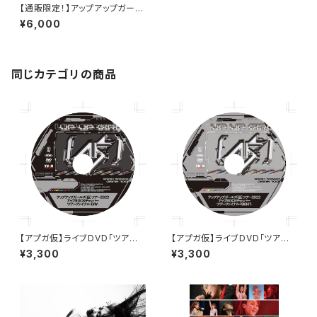
【通販限定！】アップアップガール
ズ （仮）対バン行脚（仮）〜Offic
¥6,000
ial Bootleg BOX〜【DVD5枚
組BOX】
同じカテゴリの商品
【アプガ仮】ライブDVD「ツアー2
【アプガ仮】ライブDVD「ツアー2
022アップROCKチョッパーツア
022アップROCKチョッパーツア
¥3,300
¥3,300
ーファイナル-DAY-」
ーファイナル-NIGHT-」