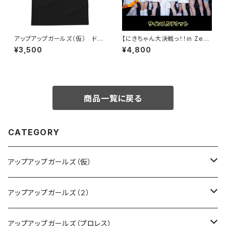
アップアップガールズ（仮） ドラ
【にきちゃん大決戦っ！！in Zep
イ（仮）Tシャツ
p Shinjuku】サイン入りチケット
¥3,500
¥4,800
商品一覧に戻る
CATEGORY
アップアップガールズ（仮）
CD・DVD・Blu-ray
アップアップガールズ（２）
Tシャツ
Blu-ray
アップアップガールズ（プロレス）