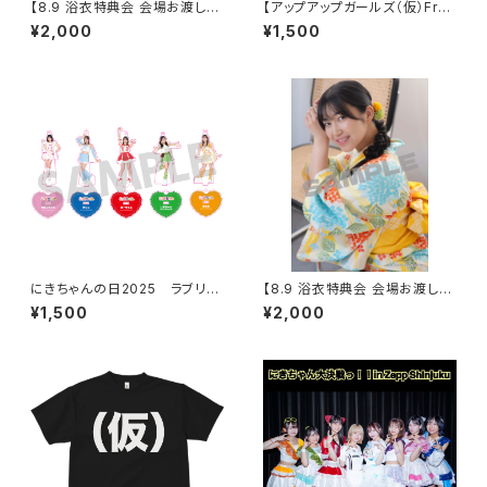
【8.9 浴衣特典会 会場お渡し限
【アップアップガールズ（仮）Fro
定】らく アザーカットポートレー
m ZERO〜 でっかい夏に向け
¥2,000
¥1,500
ト ※発送はいたしません
ての前哨戦 〜】Wa! Ha! Ha! H
a! アクリルキーホルダー
にきちゃんの日2025 ラブリー
【8.9 浴衣特典会 会場お渡し限
衣装 アクリルキーホルダー
定】らく 浴衣ポートレート ※発
¥1,500
¥2,000
送はいたしません