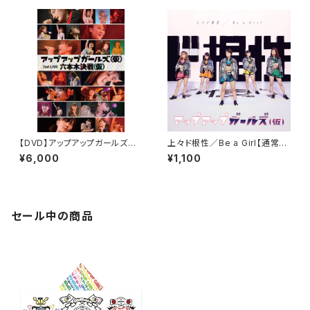
【DVD】アップアップガールズ
上々ド根性／Be a Girl【通常盤
(仮) 2nd LIVE 六本木決戦(仮)
A】 [アップアップガールズ(仮)]
¥6,000
¥1,100
セール中の商品