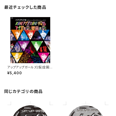
最近チェックした商品
アップアップガールズ(仮)全国4
7都道府県ツアー2015 RUN!ア
¥5,400
プガRUN! ダッシュ アプガの夏!
野音の夏!【Blu-ray】
同じカテゴリの商品