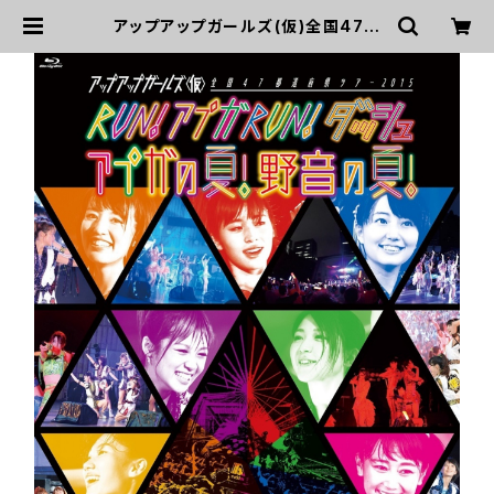
アップアップガールズ(仮)全国47都
道府県ツアー2015 RUN!アプガRU
N! ダッシュ アプガの夏!野音の夏!【B
lu-ray】 | UP UP GIRLS SHOP