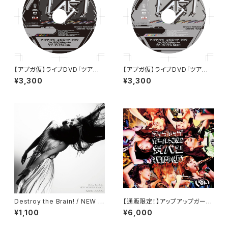
【アプガ仮】ライブDVD「ツアー2
【アプガ仮】ライブDVD「ツアー2
022アップROCKチョッパーツア
022アップROCKチョッパーツア
¥3,300
¥3,300
ーファイナル-DAY-」
ーファイナル-NIGHT-」
Destroy the Brain! / NEW W
【通販限定！】アップアップガール
ONDER SEASON［佐保明梨］
ズ （仮）対バン行脚（仮）〜Offic
¥1,100
¥6,000
ial Bootleg BOX〜【DVD5枚
組BOX】