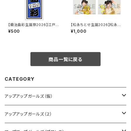
【鍛治島彩生誕祭2026】江戸文
【松永ちとせ生誕2026】松永ち
字シール
とせ生誕2026 L判生写真（2枚
¥500
¥1,000
入り）
商品一覧に戻る
CATEGORY
アップアップガールズ（仮）
CD・DVD・Blu-ray
アップアップガールズ（２）