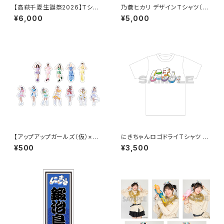
【高萩千夏生誕祭2026】Tシャ
乃蒼ヒカリ デザインTシャツ（B
ツ
LACK / WHITE）
¥6,000
¥5,000
【アップアップガールズ（仮）×
にきちゃんロゴドライTシャツ う
（２）】ランダムフレークシール
さぎさんver.
¥500
¥3,500