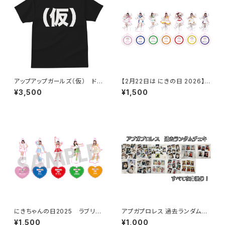
アップアップガールズ（仮） ドラ
【2月22日は にきの日 2026】キ
イ（仮）Tシャツ
ラプリ アクリルスタンドキーホル
¥3,500
¥1,500
ダー
にきちゃんの日2025 ラブリー
アプガプロレス 過去ランダムチ
衣装 アクリルキーホルダー
ェキ
¥1,500
¥1,000