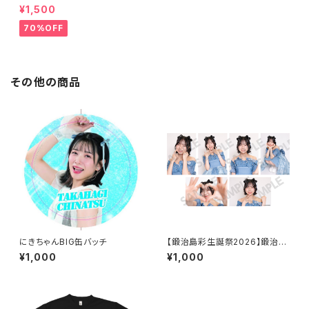
タオル
¥1,500
70%OFF
その他の商品
にきちゃんBIG缶バッチ
【鍛治島彩生誕祭2026】鍛治島
生誕2026 L判ランダム生写真
¥1,000
¥1,000
（2枚入り）