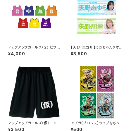
アップアップガールズ（２） ビブス
【天野・矢野川】にきちゃんタオル
2026ver.
2026ver.
¥4,000
¥3,500
アップアップガールズ（仮） ドラ
アプガ（プロレス）ライブをもっと
イハーフパンツ
ラビュモット! メインビジュアルイ
¥3,500
¥500