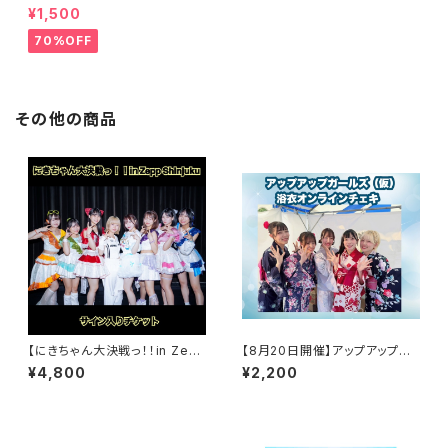
タオル
¥1,500
70%OFF
その他の商品
【にきちゃん大決戦っ！！in Zep
【8月20日開催】アップアップガ
p Shinjuku】サイン入りチケット
ールズ（仮）浴衣オンラインチェ
¥4,800
¥2,200
キ会