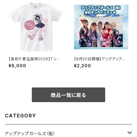
【高萩千夏生誕祭2026】Tシャ
【8月20日開催】アップアップガ
ツ
ールズ（仮）浴衣オンラインチェ
¥6,000
¥2,200
キ会
商品一覧に戻る
CATEGORY
アップアップガールズ（仮）