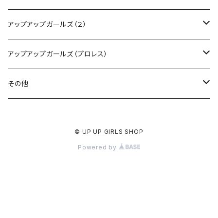
CD・DVD・Blu-ray
アップアップガールズ（２）
Tシャツ
Blu-ray
アップアップガールズ（プロレス）
other
Tシャツ
Tシャツ
その他
インターネットサイン会
other
other
受注商品
© UP UP GIRLS SHOP
受注商品
インターネットサイン会
インターネットサイン会
Powered by
受注商品
受注商品