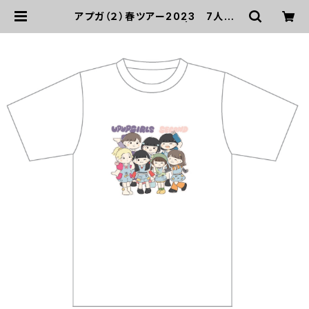
アプガ（２）春ツアー2023 7人集
合！島崎イラストTシャツ | UP UP GI
RLS SHOP