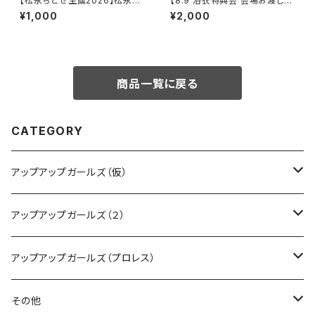
【松永ちとせ生誕2026】松永ち
【8.9 浴衣特典会 会場お渡し限
とせ生誕2026 L判生写真（2枚
定】渡辺未詩 アザーカットポー
¥1,000
¥2,000
入り）
トレート ※発送はいたしません
商品一覧に戻る
CATEGORY
アップアップガールズ（仮）
CD・DVD・Blu-ray
アップアップガールズ（２）
Tシャツ
Blu-ray
アップアップガールズ（プロレス）
other
Tシャツ
Tシャツ
その他