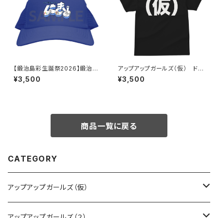
【鍛治島彩生誕祭2026】鍛治島
アップアップガールズ（仮） ドラ
にきちゃん キャップ
イ（仮）Tシャツ
¥3,500
¥3,500
商品一覧に戻る
CATEGORY
アップアップガールズ（仮）
CD・DVD・Blu-ray
アップアップガールズ（２）