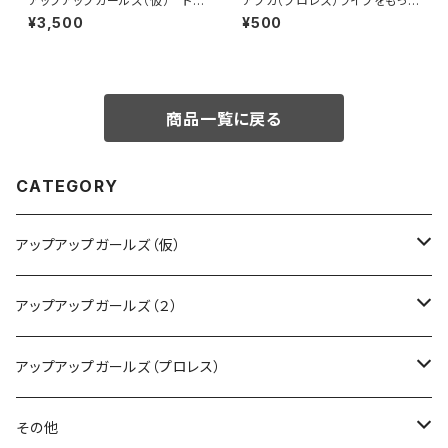
アップアップガールズ（仮） ドラ
アプガ（プロレス）ライブをもっと
イハーフパンツ
ラビュモット! メインビジュアルイ
¥3,500
¥500
ラストホログラムステッカー
商品一覧に戻る
CATEGORY
アップアップガールズ（仮）
CD・DVD・Blu-ray
アップアップガールズ（２）
Tシャツ
Blu-ray
アップアップガールズ（プロレス）
other
Tシャツ
Tシャツ
その他