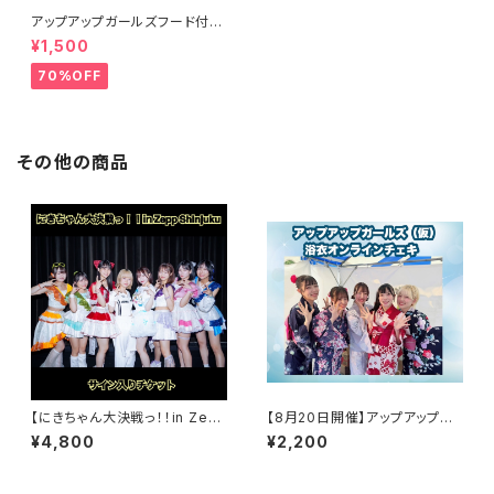
アップアップガールズフード付き
タオル
¥1,500
70%OFF
その他の商品
【にきちゃん大決戦っ！！in Zep
【8月20日開催】アップアップガ
p Shinjuku】サイン入りチケット
ールズ（仮）浴衣オンラインチェ
¥4,800
¥2,200
キ会