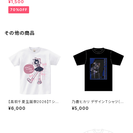
¥1,500
70%OFF
その他の商品
【高萩千夏生誕祭2026】Tシャ
乃蒼ヒカリ デザインTシャツ（B
ツ
LACK / WHITE）
¥6,000
¥5,000