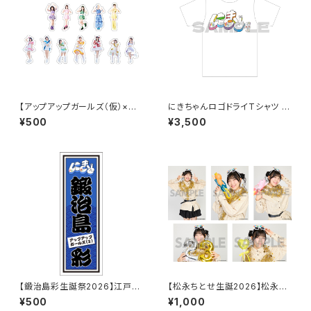
【アップアップガールズ（仮）×
にきちゃんロゴドライTシャツ う
（２）】ランダムフレークシール
さぎさんver.
¥500
¥3,500
【鍛治島彩生誕祭2026】江戸文
【松永ちとせ生誕2026】松永ち
字シール
とせ生誕2026 L判生写真（2枚
¥500
¥1,000
入り）